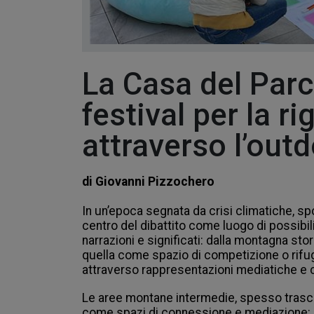
La Casa del Parc
festival per la r
attraverso l’out
di Giovanni Pizzochero
In un’epoca segnata da crisi climatiche, sp
centro del dibattito come luogo di possibil
narrazioni e significati: dalla montagna st
quella come spazio di competizione o rifugi
attraverso rappresentazioni mediatiche e cu
Le aree montane intermedie, spesso trascu
come spazi di connessione e mediazione: luo