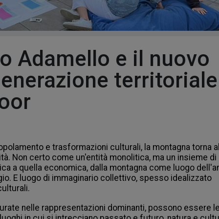
o Adamello e il nuovo
igenerazione territoriale
door
opolamento e trasformazioni culturali, la montagna torna al
ità. Non certo come un'entità monolitica, ma un insieme di 
orica a quella economica, dalla montagna come luogo dell'an
o. E luogo di immaginario collettivo, spesso idealizzato 
lturali.
rate nelle rappresentazioni dominanti, possono essere le
ghi in cui si intrecciano passato e futuro, natura e cultur