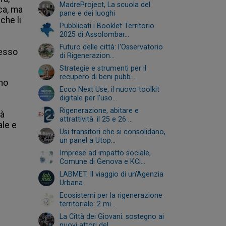
MadreProject, La scuola del
ca, ma 
pane e dei luoghi
he li 
Pubblicati i Booklet Territorio
2025 di Assolombar...
Futuro delle città: l'Osservatorio
esso 
di Rigenerazion...
Strategie e strumenti per il
recupero di beni pubb...
no 
Ecco Next Use, il nuovo toolkit
digitale per l'uso...
Rigenerazione, abitare e
à 
attrattività: il 25 e 26 ...
le e 
Usi transitori che si consolidano,
un panel a Utop...
Imprese ad impatto sociale,
Comune di Genova e KCi...
LABMET. Il viaggio di un’Agenzia
Urbana
Ecosistemi per la rigenerazione
territoriale: 2 mi...
La Città dei Giovani: sostegno ai
nuovi attori del...