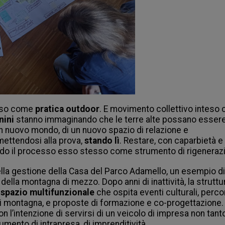
aso come 
pratica outdoor
. E movimento collettivo inteso 
nini
 stanno immaginando che le terre alte possano essere i
n nuovo mondo, di un nuovo spazio di relazione e 
ettendosi alla prova, 
stando lì
. Restare, con caparbietà e 
ando il processo esso stesso come strumento di rigenerazi
lla gestione della Casa del Parco Adamello, un esempio di 
 della montagna di mezzo. Dopo anni di inattività, la struttur
 
spazio multifunzionale
 che ospita eventi culturali, percor
 di montagna, e proposte di formazione e co-progettazione. 
n l’intenzione di servirsi di un veicolo di impresa non tanto
umento di intrapresa, di imprenditività.