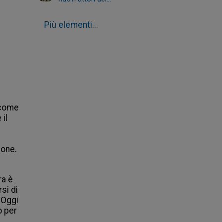
Più elementi...
come 
l 
one. 
a è 
si di 
Oggi 
 per 