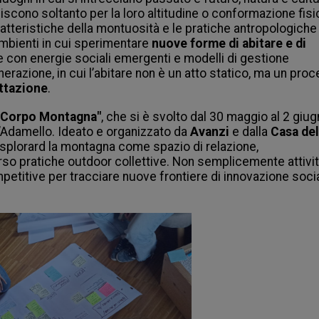
iniscono soltanto per la loro altitudine o conformazione fisi
atteristiche della montuosità e le pratiche antropologiche c
mbienti in cui sperimentare 
nuove forme di abitare
e di 
e con energie sociali emergenti e modelli di gestione 
enerazione, in cui l’abitare non è un atto statico, ma un proc
ttazione
.
 "Corpo Montagna"
, che si è svolto dal 30 maggio al 2 giug
l’Adamello. Ideato e organizzato da 
Avanzi
 e dalla 
Casa del 
 esplorard la montagna come spazio di relazione, 
o pratiche outdoor collettive. Non semplicemente attivit
etitive per tracciare nuove frontiere di innovazione socia