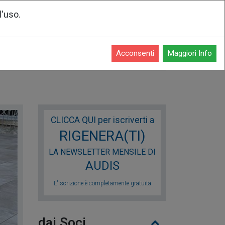
l'uso.
Registrati o accedi
Acconsenti
Maggiori Info
enti
CLICCA QUI per iscriverti a
RIGENERA(TI)
LA NEWSLETTER MENSILE DI
AUDIS
L'iscrizione è completamente gratuita
dai Soci