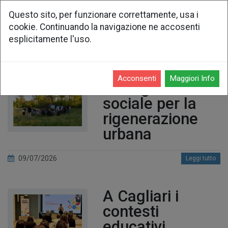
Questo sito, per funzionare correttamente, usa i
cookie. Continuando la navigazione ne accosenti
dai Soci
esplicitamente l'uso.
Acconsenti
Maggiori Info
Intelligenza
sociale per la
rigenerazione
urbana
09/07/2026
Leggi tutto
A Cagliari i
contesti
educativi