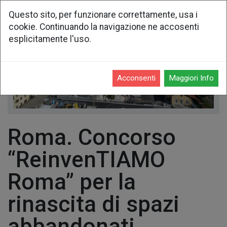
Questo sito, per funzionare correttamente, usa i
cookie. Continuando la navigazione ne accosenti
esplicitamente l'uso.
Acconsenti
Maggiori Info
Roma. Concorso
“ReinvenTIAMO
Roma” per la
rinascita di spazi
abbandonati