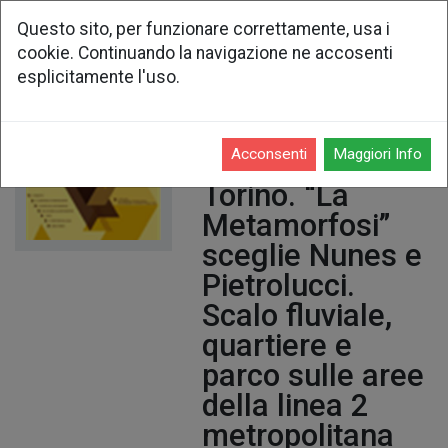
Questo sito, per funzionare correttamente, usa i
cookie. Continuando la navigazione ne accosenti
Dai Soci - 2010
esplicitamente l'uso.
Acconsenti
Maggiori Info
Comune di
Torino. “La
Metamorfosi”
sceglie Nunes e
Pietrolucci.
Scalo fluviale,
quartiere e
parco sulle aree
della linea 2
metropolitana