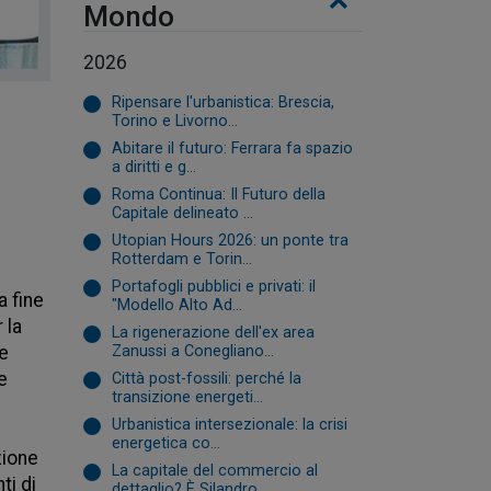
Mondo
2026
Ripensare l'urbanistica: Brescia,
Torino e Livorno...
Abitare il futuro: Ferrara fa spazio
a diritti e g...
Roma Continua: Il Futuro della
Capitale delineato ...
Utopian Hours 2026: un ponte tra
Rotterdam e Torin...
Portafogli pubblici e privati: il
 fine 
"Modello Alto Ad...
la 
La rigenerazione dell'ex area
e 
Zanussi a Conegliano...
 
Città post-fossili: perché la
transizione energeti...
Urbanistica intersezionale: la crisi
energetica co...
ione 
La capitale del commercio al
i di 
dettaglio? È Silandro...