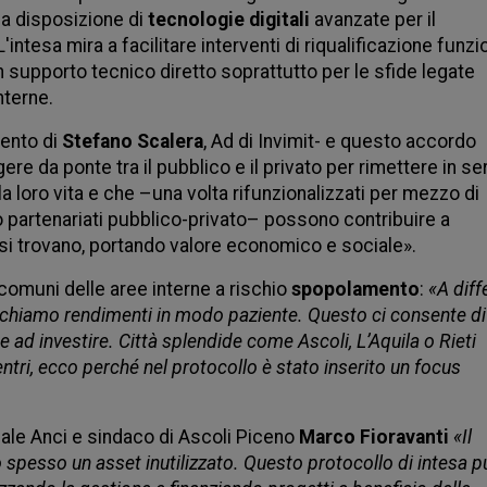
 a disposizione di 
tecnologie digitali
 avanzate per il 
intesa mira a facilitare interventi di riqualificazione funzio
supporto tecnico diretto soprattutto per le sfide legate 
nterne.
ento di 
Stefano Scalera
, Ad di Invimit- e questo accordo 
ere da ponte tra il pubblico e il privato per rimettere in ser
a loro vita e che –una volta rifunzionalizzati per mezzo di 
o partenariati pubblico-privato– possono contribuire a 
i si trovano, portando valore economico e sociale». 
comuni delle aree interne a rischio 
spopolamento
: 
«A diff
cerchiamo rendimenti in modo paziente. Questo ci consente di 
e ad investire. Città splendide come Ascoli, L’Aquila o Rieti 
tri, ecco perché nel protocollo è stato inserito un focus 
ale Anci e sindaco di Ascoli Piceno 
Marco Fioravanti 
«Il 
spesso un asset inutilizzato. Questo protocollo di intesa pu