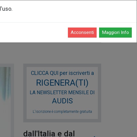
l'uso.
Registrati o accedi
Acconsenti
Maggiori Info
enti
CLICCA QUI per iscriverti a
RIGENERA(TI)
LA NEWSLETTER MENSILE DI
AUDIS
L'iscrizione è completamente gratuita
dall'Italia e dal