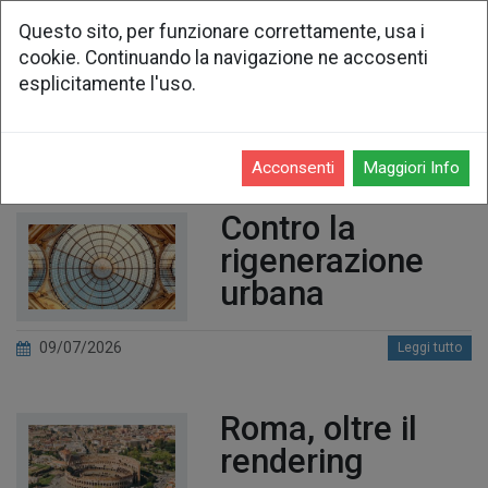
Questo sito, per funzionare correttamente, usa i
cookie. Continuando la navigazione ne accosenti
Dall'associazione -
esplicitamente l'uso.
2026
Acconsenti
Maggiori Info
Contro la
rigenerazione
urbana
09/07/2026
Leggi tutto
Roma, oltre il
rendering