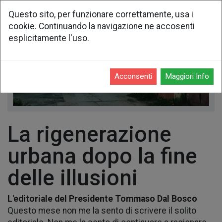
Questo sito, per funzionare correttamente, usa i
cookie. Continuando la navigazione ne accosenti
esplicitamente l'uso.
Acconsenti
Maggiori Info
La rigenerazione
urbana dopo la fine
delle illusioni
L'editoriale del Presidente Tommaso Dal Bosco
Questo mese non me la sento di scrivere il solito