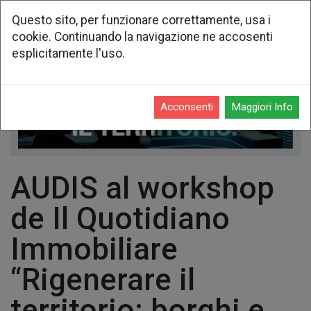
Questo sito, per funzionare correttamente, usa i
cookie. Continuando la navigazione ne accosenti
esplicitamente l'uso.
Acconsenti
Maggiori Info
AUDIS al workshop
de Il Quotidiano
Immobiliare
“Rigenerare il
territorio: borghi e