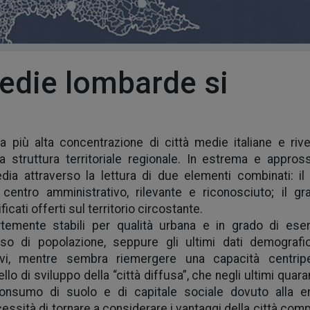
edie lombarde si
 più alta concentrazione di città medie italiane e riv
struttura territoriale regionale.
In estrema e appros
dia attraverso la lettura di due elementi combinati: il l
entro amministrativo, rilevante e riconosciuto; il gr
icati offerti sul territorio circostante.
temente stabili per qualità urbana e in grado di eser
usso di popolazione, seppure gli ultimi dati demografi
tivi, mentre sembra riemergere una capacità centrip
lo di sviluppo della “città diffusa”, che negli ultimi quara
consumo di suolo e di capitale sociale dovuto alla 
cessità di tornare a considerare i vantaggi della città com