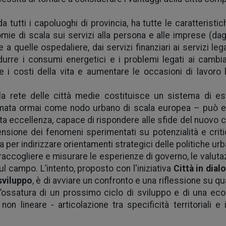
a tutti i capoluoghi di provincia, ha tutte le caratteristi
mie di scala sui servizi alla persona e alle imprese (dagli
 a quelle ospedaliere, dai servizi finanziari ai servizi lega
ridurre i consumi energetici e i problemi legati ai cambi
re i costi della vita e aumentare le occasioni di lavoro 
la rete delle città medie costituisce un sistema di e
rmata ormai come nodo urbano di scala europea – può 
a eccellenza, capace di rispondere alle sfide del nuovo ci
sione dei fenomeni sperimentati su potenzialità e critic
 per indirizzare orientamenti strategici delle politiche urb
raccogliere e misurare le esperienze di governo, le valuta
sul campo.
L’intento, proposto con l'iniziativa
Città in dial
sviluppo
, è di avviare un confronto e una riflessione su q
’ossatura di un prossimo ciclo di sviluppo e di una ec
n lineare - articolazione tra specificità territoriali e i