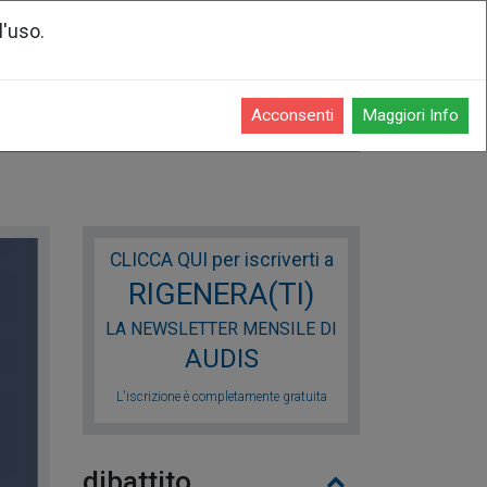
l'uso.
Registrati o accedi
Acconsenti
Maggiori Info
enti
CLICCA QUI per iscriverti a
RIGENERA(TI)
LA NEWSLETTER MENSILE DI
AUDIS
L'iscrizione è completamente gratuita
dibattito