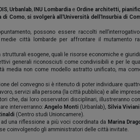
DIS
,
Urbanlab
,
INU Lombardia
e
Ordine architetti, pianifi
ia di Como
,
si svolgerà all'Università dell'Insurbia di Com
appuntamento, possono essere raccolti nell’interrogativo
le medie città lombarde per affrontare il mutamento ra
 strutturali esogene, quali le risorse economiche e giurid
ttivi generali riconosciuti come condivisibili e per le qu
ttà media non come modello astratto unificato, ma com
one del convegno si è ritenuto di poter individuare quattr
avoro, servizi alla persona (la città pubblica) e alle imprese
tori che, dai loro osservatori disciplinari, illustreranno co
olare interverranno:
Angelo Monti
(Urbanlab),
Silvia Viviani
inaldi
(Centro studi Unioncamere).
 ad una riflessione a più voci coordinata da
Marina Drag
se coinvolgendo gli amministratori delle città invitate.