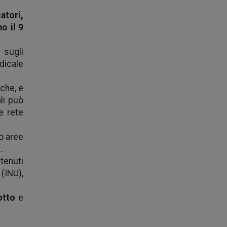
catori,
o il 9
 sugli
dicale
iche, e
ali può
e rete
o aree
.
ntenuti
(INU),
otto
e