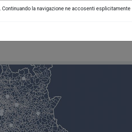
. Continuando la navigazione ne accosenti esplicitamente 
generazione urbana
soci
news
docum