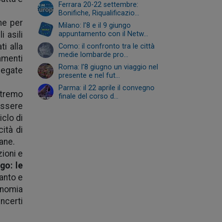
Ferrara 20-22 settembre:
Bonifiche, Riqualificazio...
che per
Milano: l’8 e il 9 giungo
 asili
appuntamento con il Netw...
ti alla
Como: il confronto tra le città
medie lombarde pro...
amenti
Roma: l’8 giugno un viaggio nel
legate
presente e nel fut...
Parma: il 22 aprile il convegno
stremo
finale del corso d...
essere
clo di
ità di
ane.
zioni e
ogo: le
uanto e
onomia
ncerti