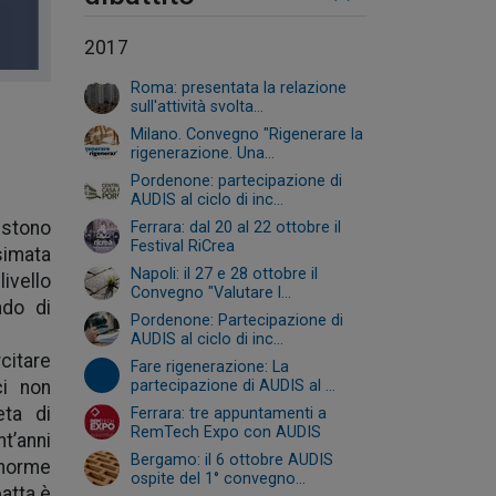
2017
Roma: presentata la relazione
sull'attività svolta...
Milano. Convegno "Rigenerare la
rigenerazione. Una...
Pordenone: partecipazione di
AUDIS al ciclo di inc...
estono
Ferrara: dal 20 al 22 ottobre il
Festival RiCrea
simata
Napoli: il 27 e 28 ottobre il
ivello
Convegno "Valutare l...
ado di
Pordenone: Partecipazione di
AUDIS al ciclo di inc...
citare
Fare rigenerazione: La
ci non
partecipazione di AUDIS al ...
eta di
Ferrara: tre appuntamenti a
RemTech Expo con AUDIS
nt’anni
Bergamo: il 6 ottobre AUDIS
enorme
ospite del 1° convegno...
patta è