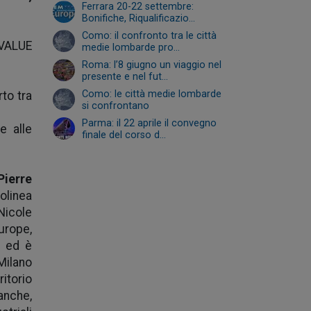
Ferrara 20-22 settembre:
Bonifiche, Riqualificazio...
Como: il confronto tra le città
VALUE
medie lombarde pro...
Roma: l’8 giugno un viaggio nel
presente e nel fut...
Como: le città medie lombarde
to tra
si confrontano
Parma: il 22 aprile il convegno
e alle
finale del corso d...
Pierre
tolinea
Nicole
urope,
, ed è
 Milano
ritorio
anche,