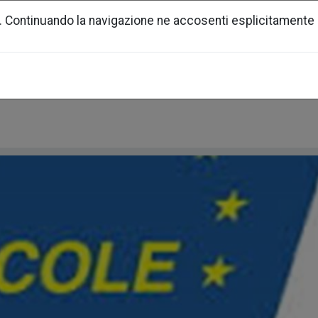
. Continuando la navigazione ne accosenti esplicitamente 
generazione urbana
soci
news
docum