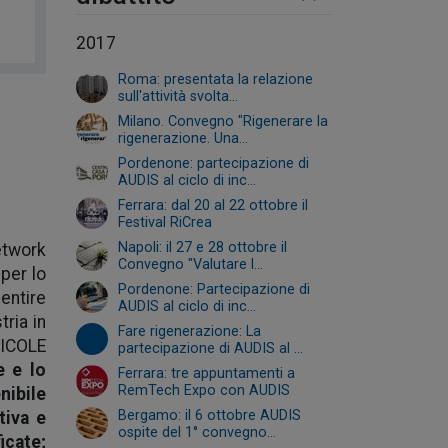
2017
Roma: presentata la relazione
sull'attività svolta...
Milano. Convegno "Rigenerare la
rigenerazione. Una...
Pordenone: partecipazione di
AUDIS al ciclo di inc...
Ferrara: dal 20 al 22 ottobre il
Festival RiCrea
Napoli: il 27 e 28 ottobre il
etwork
Convegno "Valutare l...
 per lo
Pordenone: Partecipazione di
entire
AUDIS al ciclo di inc...
tria in
Fare rigenerazione: La
NICOLE
partecipazione di AUDIS al ...
e e lo
Ferrara: tre appuntamenti a
RemTech Expo con AUDIS
nibile
Bergamo: il 6 ottobre AUDIS
tiva e
ospite del 1° convegno...
icate;