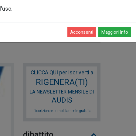
l'uso.
Registrati o accedi
Acconsenti
Maggiori Info
enti
CLICCA QUI per iscriverti a
RIGENERA(TI)
LA NEWSLETTER MENSILE DI
AUDIS
L'iscrizione è completamente gratuita
dibattito