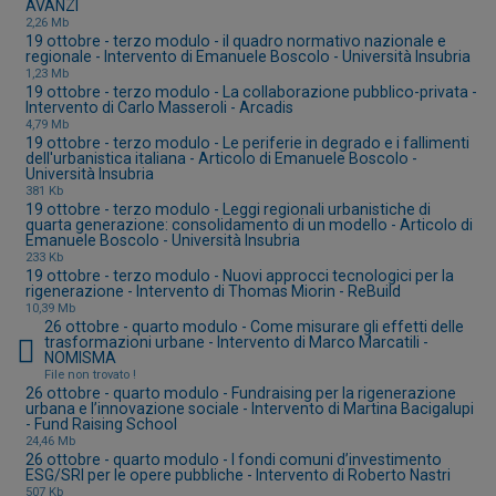
AVANZI
2,26 Mb
19 ottobre - terzo modulo - il quadro normativo nazionale e
regionale - Intervento di Emanuele Boscolo - Università Insubria
1,23 Mb
19 ottobre - terzo modulo - La collaborazione pubblico-privata -
Intervento di Carlo Masseroli - Arcadis
4,79 Mb
19 ottobre - terzo modulo - Le periferie in degrado e i fallimenti
dell'urbanistica italiana - Articolo di Emanuele Boscolo -
Università Insubria
381 Kb
19 ottobre - terzo modulo - Leggi regionali urbanistiche di
quarta generazione: consolidamento di un modello - Articolo di
Emanuele Boscolo - Università Insubria
233 Kb
19 ottobre - terzo modulo - Nuovi approcci tecnologici per la
rigenerazione - Intervento di Thomas Miorin - ReBuild
10,39 Mb
26 ottobre - quarto modulo - Come misurare gli effetti delle
trasformazioni urbane - Intervento di Marco Marcatili -
NOMISMA
File non trovato !
26 ottobre - quarto modulo - Fundraising per la rigenerazione
urbana e l’innovazione sociale - Intervento di Martina Bacigalupi
- Fund Raising School
24,46 Mb
26 ottobre - quarto modulo - I fondi comuni d’investimento
ESG/SRI per le opere pubbliche - Intervento di Roberto Nastri
507 Kb