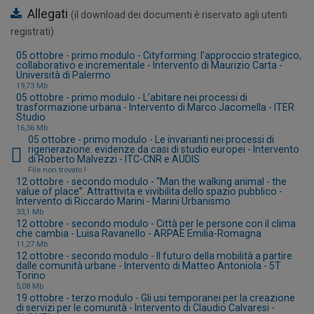
Allegati
(il download dei documenti è riservato agli utenti
registrati)
05 ottobre - primo modulo - Cityforming: l’approccio strategico,
collaborativo e incrementale - Intervento di Maurizio Carta -
Università di Palermo
19,73 Mb
05 ottobre - primo modulo - L’abitare nei processi di
trasformazione urbana - Intervento di Marco Jacomella - ITER
Studio
16,36 Mb
05 ottobre - primo modulo - Le invarianti nei processi di
rigenerazione: evidenze da casi di studio europei - Intervento
di Roberto Malvezzi - ITC-CNR e AUDIS
File non trovato !
12 ottobre - secondo modulo - “Man the walking animal - the
value of place”. Attrattivita e vivibilita dello spazio pubblico -
Intervento di Riccardo Marini - Marini Urbanismo
33,1 Mb
12 ottobre - secondo modulo - Città per le persone con il clima
che cambia - Luisa Ravanello - ARPAE Emilia-Romagna
11,27 Mb
12 ottobre - secondo modulo - Il futuro della mobilità a partire
dalle comunità urbane - Intervento di Matteo Antoniola - 5T
Torino
5,08 Mb
19 ottobre - terzo modulo - Gli usi temporanei per la creazione
di servizi per le comunità - Intervento di Claudio Calvaresi -