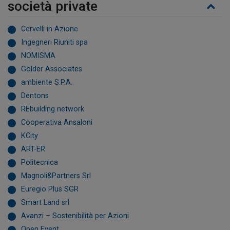
società private
Cervelli in Azione
Ingegneri Riuniti spa
NOMISMA
Golder Associates
ambiente S.P.A.
Dentons
REbuilding network
Cooperativa Ansaloni
KCity
ART-ER
Politecnica
Magnoli&Partners Srl
Euregio Plus SGR
Smart Land srl
Avanzi – Sostenibilità per Azioni
Open Event