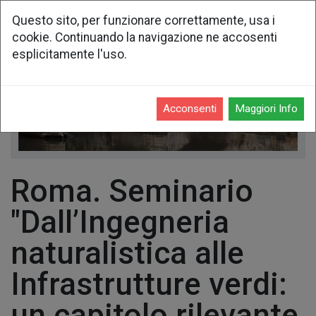
Questo sito, per funzionare correttamente, usa i
cookie. Continuando la navigazione ne accosenti
esplicitamente l'uso.
Acconsenti
Maggiori Info
Roma. Seminario
"Dall’Ingegneria
naturalistica alle
Infrastrutture verdi:
un capitolo rilevante